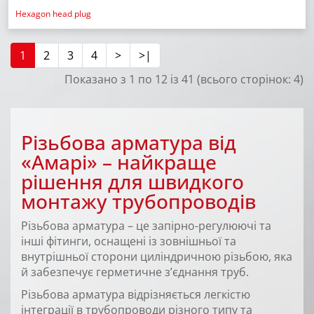
Hexagon head plug
1
2
3
4
>
>|
Показано з 1 по 12 із 41 (всього сторінок: 4)
Різьбова арматура від
«Амарі» – найкраще
рішення для швидкого
монтажу трубопроводів
Різьбова арматура – ​​це запірно-регулюючі та
інші фітинги, оснащені із зовнішньої та
внутрішньої сторони циліндричною різьбою, яка
й забезпечує герметичне з’єднання труб.
Різьбова арматура відрізняється легкістю
інтеграції в трубопроводи різного типу та