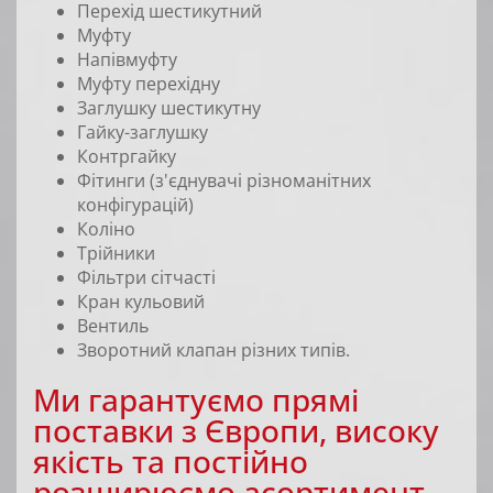
Перехід шестикутний
Муфту
Напівмуфту
Муфту перехідну
Заглушку шестикутну
Гайку-заглушку
Контргайку
Фітинги (з'єднувачі різноманітних
конфігурацій)
Коліно
Трійники
Фільтри сітчасті
Кран кульовий
Вентиль
Зворотний клапан різних типів.
Ми гарантуємо прямі
поставки з Європи, високу
якість та постійно
розширюємо асортимент.