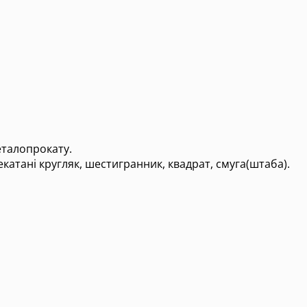
еталопрокату.
екатані кругляк, шестигранник, квадрат, смуга(штаба).