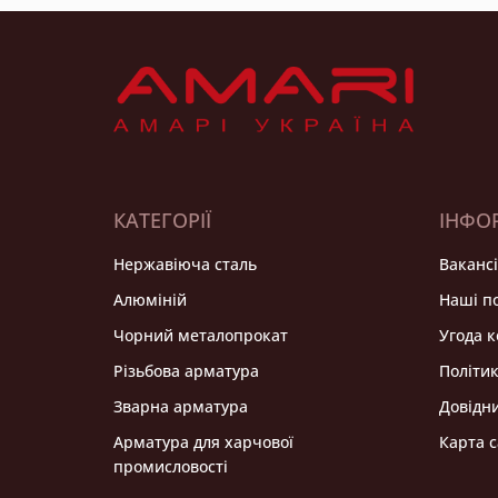
КАТЕГОРІЇ
ІНФО
Нержавіюча сталь
Вакансі
Алюміній
Нашi п
Чорний металопрокат
Угода 
Різьбова арматура
Політик
Зварна арматура
Довідн
Арматура для харчової
Карта с
промисловості